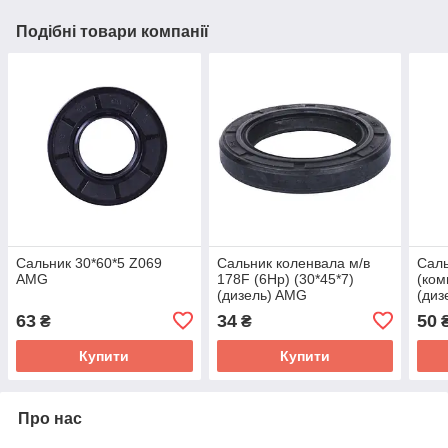
Подібні товари компанії
Сальник 30*60*5 Z069
Сальник коленвала м/в
Саль
AMG
178F (6Hp) (30*45*7)
(ком
(дизель) AMG
(диз
AM
63
34
50
₴
₴
Купити
Купити
Про нас