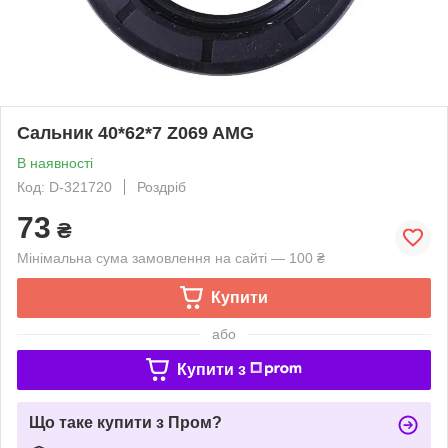
Сальник 40*62*7 Z069 AMG
В наявності
Код: D-321720
Роздріб
73
₴
Мінімальна сума замовлення на сайті — 100 ₴
Купити
або
Купити з
Що таке купити з Пром?