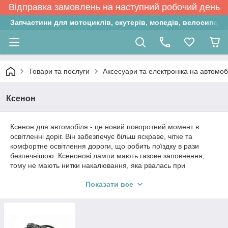
Відправка замовлень на наступний робочий день
Запчастини для мотоциклів, скутерів, мопедів, велосипедів
Товари та послуги
Аксесуари та електроніка на автомоб
Ксенон
Ксенон для автомобіля - це новий поворотний момент в
освітленні доріг. Він забезпечує більш яскраве, чітке та
комфортне освітлення дороги, що робить поїздку в рази
безпечнішою. Ксенонові лампи мають газове заповнення,
тому не мають нитки накалювання, яка рвалась при
незначних ударах. Це забезпечує довговічність лампи. У
Показати все
нашому інтернет-магазині ви знайдете широкий асортимент
комплектів ксенону та біксенону1. Вони будуть відрізнятися
за типом цоколя, температурою свічення, ціною, робочою
напругою та іншими параметрами. Наш магазин ксенона
пропонує товари з гарантованою якістю та доступною ціною.