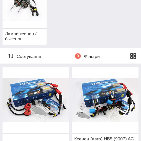
Замовляйте онлайн та отримуйте доставку по всій Україні. Не
пропустіть наші акції та знижки!
Лампи ксенон /
біксенон
Сортування
0
Фільтри
Ксенон (авто) HB5 (9007) AC