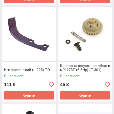
Шестерня регулятора обертів
Ніж фрези лівий (L-225) TD
м/б 173F (6,5Hp) (F-301)
В наявності
В наявності
111
45
₴
₴
Купити
Купити