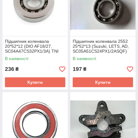
Підшипник коленвала
Підшипник коленвала 2552
20*52*12 (DIO AF18/27,
25*52*13 (Suzuki, LETS, AD,
SC04A47CS32PX1/3A) TNI
SC05A51CS24PX1/2ASQF)
TRDA
В наявності
В наявності
236
197
₴
₴
Купити
Купити