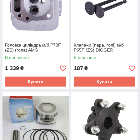
Головка циліндра м/б P70F
Клапани (пара, голі) м/б
(ZS) (гола) AMG
P65F (ZS) DIGGER
В наявності
В наявності
1 339
187
₴
₴
Купити
Купити