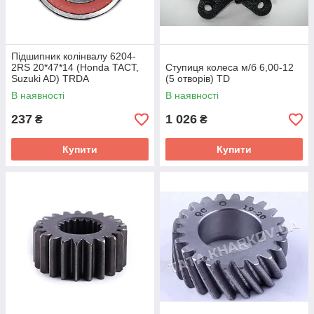
Підшипник колінвалу 6204-
2RS 20*47*14 (Honda TACT,
Ступиця колеса м/б 6,00-12
Suzuki AD) TRDA
(5 отворів) TD
В наявності
В наявності
237
1 026
₴
₴
Купити
Купити