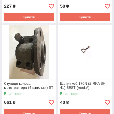
227
58
₴
₴
Купити
Купити
Ступиця колеса
Шатун м/б 170N (ZIRKA SH-
мототрактора (4 шпильки) ST
41) BEST (mod.A)
В наявності
В наявності
661
40
₴
₴
Купити
Купити