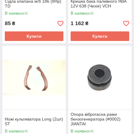
Сідла клапана м/б 186 (8Hp)
Кришка бака паливного ЯВА
TD
12V 638 (Чехія) VCH
В наявності
В наявності
85
1 162
₴
₴
Купити
Купити
Опора віброгасна рами
Ножі культиватора Long (2шт)
бензогенератора (#0002)
ST
JIANTAI
В наявності
В наявності