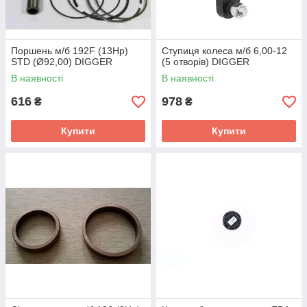
Поршень м/б 192F (13Hp)
Ступиця колеса м/б 6,00-12
STD (Ø92,00) DIGGER
(5 отворів) DIGGER
В наявності
В наявності
616
978
₴
₴
Купити
Купити