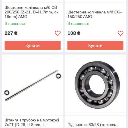
Шестерня колінвала м/б CB-
200/250 (Z-21, D-41.7mm, d-
Шестерня колінвала м/б CG-
18mm) AMG
150/250 AMG
В наявності
В наявності
227
108
₴
₴
Купити
Купити
Штанга з трубою на мотокосі
7x7T (D-26, d-8mm, L-
Підшипник 63/28 (колінвал