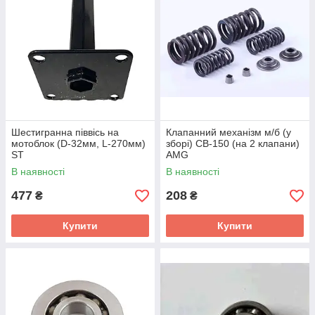
Шестигранна піввісь на
Клапанний механізм м/б (у
мотоблок (D-32мм, L-270мм)
зборі) CB-150 (на 2 клапани)
ST
AMG
В наявності
В наявності
477
208
₴
₴
Купити
Купити