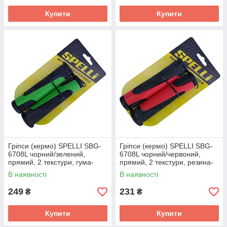
Купити
Купити
Гріпси (кермо) SPELLI SBG-
Гріпси (кермо) SPELLI SBG-
6708L чорний/зелений,
6708L чорний/червоний,
прямий, 2 текстури, гума-
прямий, 2 текстури, резина-
гума, довжина 127 мм BD
гума, довжина 127 мм BD
В наявності
В наявності
249
231
₴
₴
Купити
Купити