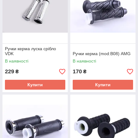
Ручки керма луска срібло
VDK
Ручки керма (mod:В08) AMG
В наявності
В наявності
229
170
₴
₴
Купити
Купити