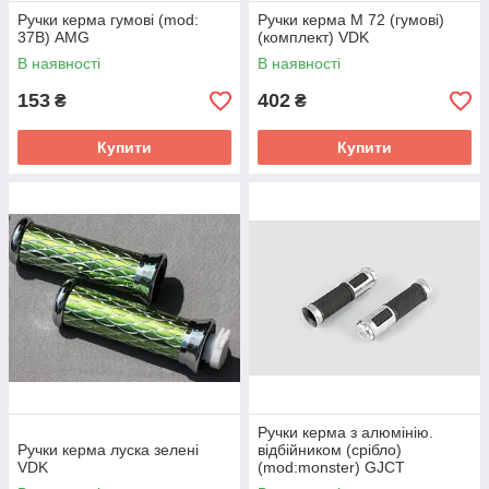
Ручки керма гумові (mod:
Ручки керма М 72 (гумові)
37B) AMG
(комплект) VDK
В наявності
В наявності
153
402
₴
₴
Купити
Купити
Ручки керма з алюмінію.
Ручки керма луска зелені
відбійником (срібло)
VDK
(mod:monster) GJCT