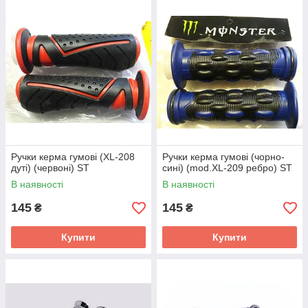
Ручки керма гумові (XL-208
Ручки керма гумові (чорно-
дуті) (червоні) ST
сині) (mod.XL-209 ребро) ST
В наявності
В наявності
145
145
₴
₴
Купити
Купити