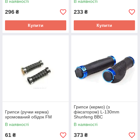
В наявності
В наявності
296
233
₴
₴
Купити
Купити
Грипси (кермо) (з
Грипси (ручки керма)
фіксатором) L-130mm
хромований обідок FM
Shunfeng BBC
В наявності
В наявності
61
373
₴
₴