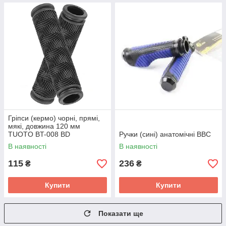
Гріпси (кермо) чорні, прямі,
мякі, довжина 120 мм
TUOTO BT-008 BD
Ручки (сині) анатомічні BBC
В наявності
В наявності
115
236
₴
₴
Купити
Купити
Показати ще