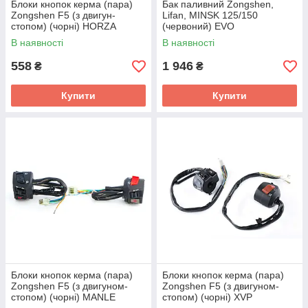
Блоки кнопок керма (пара)
Бак паливний Zongshen,
Zongshen F5 (з двигун-
Lifan, MINSK 125/150
стопом) (чорні) HORZA
(червоний) EVO
В наявності
В наявності
558
1 946
₴
₴
Купити
Купити
Блоки кнопок керма (пара)
Блоки кнопок керма (пара)
Zongshen F5 (з двигуном-
Zongshen F5 (з двигуном-
стопом) (чорні) MANLE
стопом) (чорні) XVP