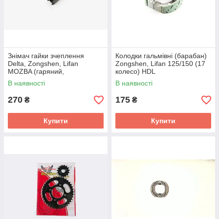
Знімач гайки зчеплення
Колодки гальмівні (барабан)
Delta, Zongshen, Lifan
Zongshen, Lifan 125/150 (17
MOZBA (гаряний,
колесо) HDL
двосторонній)
В наявності
В наявності
270
175
₴
₴
Купити
Купити