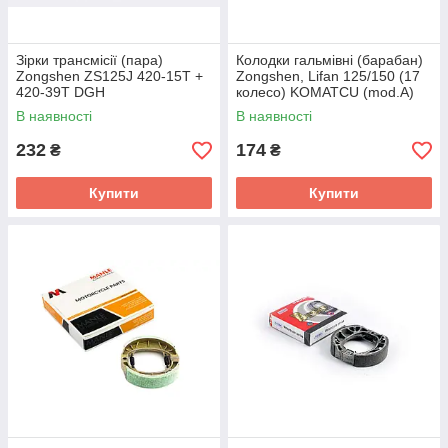
Зірки трансмісії (пара)
Колодки гальмівні (барабан)
Zongshen ZS125J 420-15T +
Zongshen, Lifan 125/150 (17
420-39T DGH
колесо) KOMATCU (mod.A)
В наявності
В наявності
232
174
₴
₴
Купити
Купити