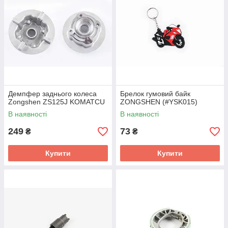
Демпфер заднього колеса
Брелок гумовий байк
Zongshen ZS125J KOMATCU
ZONGSHEN (#YSK015)
В наявності
В наявності
249
73
₴
₴
Купити
Купити