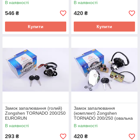
В наявності
В наявності
546
420
₴
₴
Купити
Купити
Замок запалювання (голий)
Замок запалювання
Zongshen TORNADO 200/250
(комплект) Zongshen
EURORUN
TORNADO 200/250 (овальна
кришка бака) EURORUN
В наявності
В наявності
293
420
₴
₴