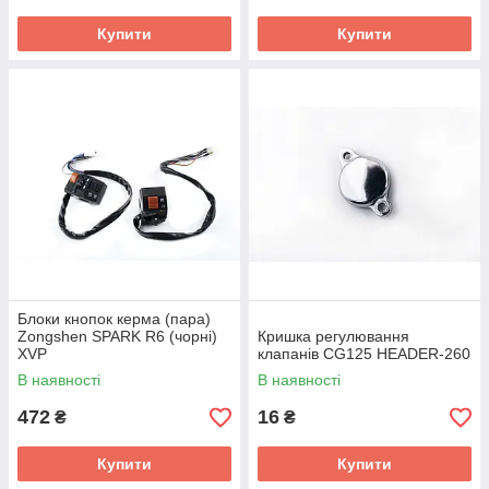
Купити
Купити
Блоки кнопок керма (пара)
Zongshen SPARK R6 (чорні)
Кришка регулювання
XVP
клапанів CG125 HEADER-260
В наявності
В наявності
472
16
₴
₴
Купити
Купити