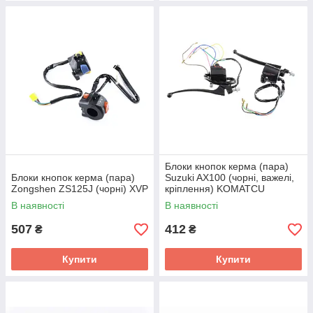
Блоки кнопок керма (пара)
Блоки кнопок керма (пара)
Suzuki AX100 (чорні, важелі,
Zongshen ZS125J (чорні) XVP
кріплення) KOMATCU
(mod.A)
В наявності
В наявності
507
412
₴
₴
Купити
Купити