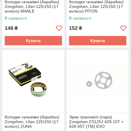
Колодки гальмівні (барабан)
Колодки гальмівні (барабан)
Zongshen, Lifan 125/150 (17
Zongshen, Lifan 125/150 (17
колесо) MANLE
колесо) PITON
В наявності
В наявності
148
152
₴
₴
Купити
Купити
Колодки гальмівні (барабан)
Зірки трансмісії (пара)
Zongshen, Lifan 125/150 (17
Zongshen ZS125J 428-15T +
колесо) ZUNA
428-45T (TM) EVO