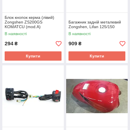
Блок кнопок керма (лівий)
Zongshen ZS200GS
Багажник задній металевий
KOMATCU (mod.A)
Zongshen, Lifan 125/150
В наявності
В наявності
294
909
₴
₴
Купити
Купити