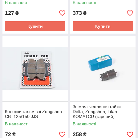
В наявності
В наявності
127
373
₴
₴
Купити
Купити
Знімач зчеплення гайки
Колодки гальмівні Zongshen
Delta, Zongshen, Lifan
CBT125/150 JJS
KOMATCU (гаряний,
двосторонній)
В наявності
В наявності
72
258
₴
₴