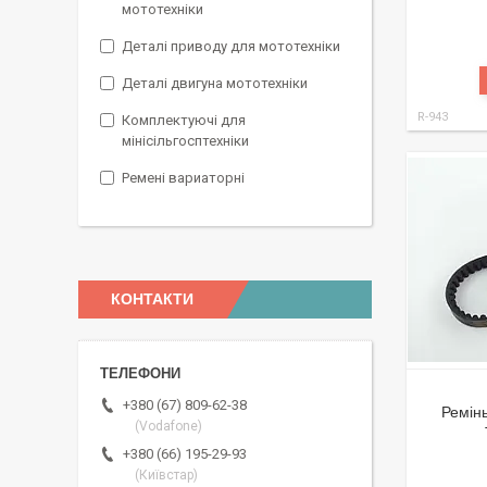
мототехніки
Деталі приводу для мототехніки
Деталі двигуна мототехніки
R-943
Комплектуючі для
мінісільгосптехніки
Ремені вариаторні
КОНТАКТИ
+380 (67) 809-62-38
Ремін
(Vodafone)
+380 (66) 195-29-93
(Київстар)