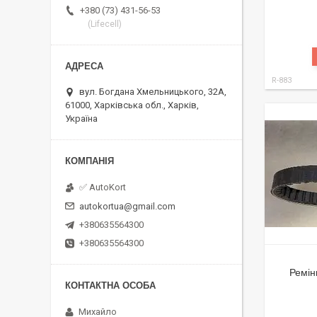
+380 (73) 431-56-53
(Lifecell)
R-883
вул. Богдана Хмельницького, 32А,
61000, Харківська обл., Харків,
Україна
✅ AutoKort
autokortua@gmail.com
+380635564300
+380635564300
Ремін
Михайло