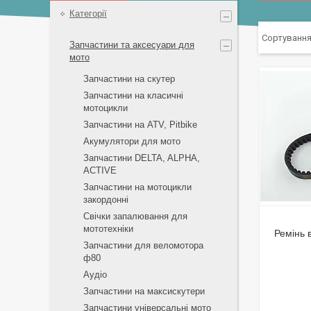
Категорії
Запчастини та аксесуари для
мото
Запчастини на скутер
Запчастини на класичні
мотоцикли
Запчастини на ATV, Pitbike
Акумулятори для мото
Запчастини DELTA, ALPHA,
ACTIVE
Запчастини на мотоцикли
закордонні
Свічки запалювання для
мототехніки
Ремінь 
Запчастини для веломотора
ф80
Аудіо
Запчастини на максискутери
Запчастини універсальні мото