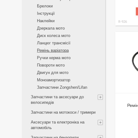
Брелоки
Інструкції
Наклейки
R-926
Дзеркала мото
Диск колеса мото
Ланцюг трансмісії
Ремінь варіатора
Ручки керма мото
Повороти мото
Двигун для мото
Моноамортизатор
Запчастини Zongshen/Lifan
Запчастини та аксесуари до
велосипедів
Ремі
Запчастини на мотокоси / тримери
Аксесуари та електроніка на
автомобіль
Запчастини на бензопили