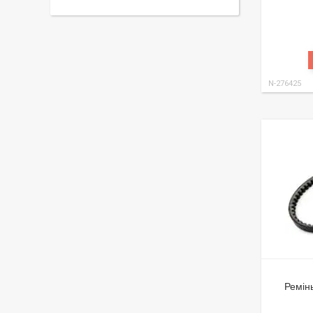
N-276425
Ремін