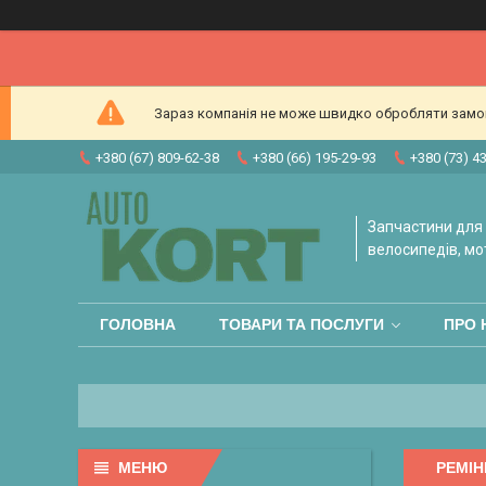
Зараз компанія не може швидко обробляти замовл
+380 (67) 809-62-38
+380 (66) 195-29-93
+380 (73) 4
Запчастини для 
велосипедів, мо
ГОЛОВНА
ТОВАРИ ТА ПОСЛУГИ
ПРО 
РЕМІН