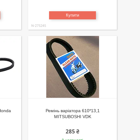
Купити
N-275245
 Honda
Ремінь варіатора 610*13,1
MITSUBOSHI VDK
285 ₴