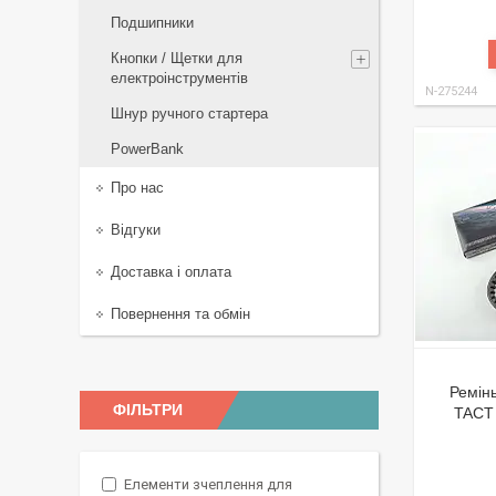
Подшипники
Кнопки / Щетки для
електроінструментів
N-275244
Шнур ручного стартера
PowerBank
Про нас
Відгуки
Доставка і оплата
Повернення та обмін
Ремін
ФІЛЬТРИ
TACT 
Елементи зчеплення для