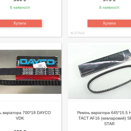
В наявності
В наявності
Купити
Купити
N-277652
ь варіатора 700*18 DAYCO
Ремінь варіатора 645*15,5
VDK
TACT AF16 (кевларовий) 
STAR