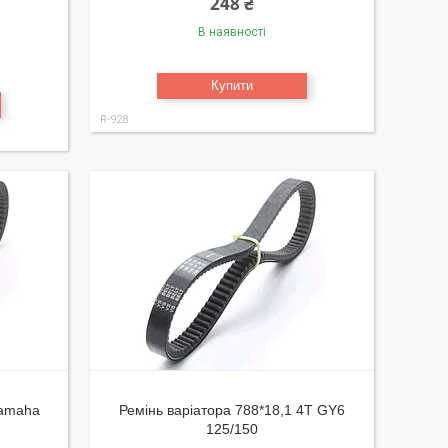
248 ₴
В наявності
Купити
R-928
Yamaha
Ремінь варіатора 788*18,1 4T GY6
125/150