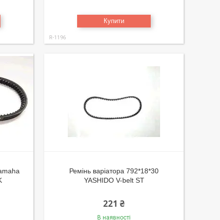
Купити
R-1196
Yamaha
Ремінь варіатора 792*18*30
K
YASHIDO V-belt ST
221 ₴
В наявності