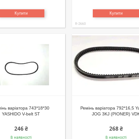
Купити
Купити
R-2660
інь варіатора 743*18*30
Ремінь варіатора 792*16,5 
YASHIDO V-belt ST
JOG 3KJ (PIONER) VD
246 ₴
268 ₴
В наявності
В наявності