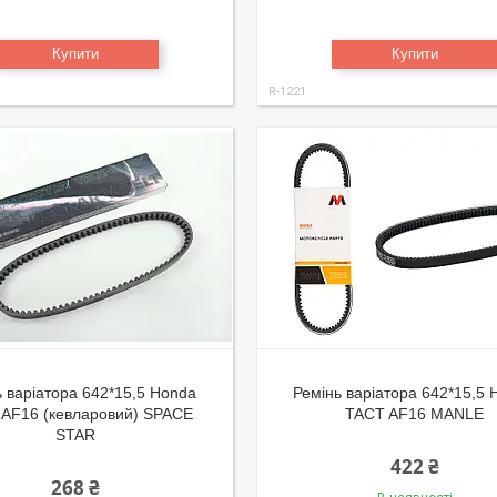
Купити
Купити
R-1221
ь варіатора 642*15,5 Honda
Ремінь варіатора 642*15,5
AF16 (кевларовий) SPACE
TACT AF16 MANLE
STAR
422 ₴
268 ₴