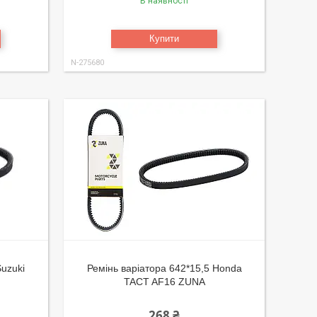
В наявності
Купити
N-275680
Suzuki
Ремінь варіатора 642*15,5 Honda
TACT AF16 ZUNA
268 ₴