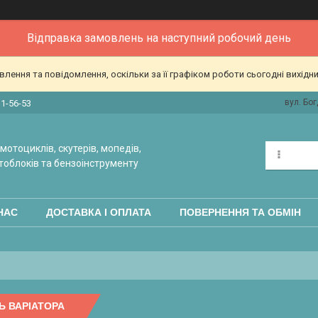
Відправка замовлень на наступний робочий день
ення та повідомлення, оскільки за її графіком роботи сьогодні вихідн
вул. Бог
31-56-53
мотоциклів, скутерів, мопедів,
тоблоків та бензоінструменту
НАС
ДОСТАВКА І ОПЛАТА
ПОВЕРНЕННЯ ТА ОБМІН
Ь ВАРІАТОРА