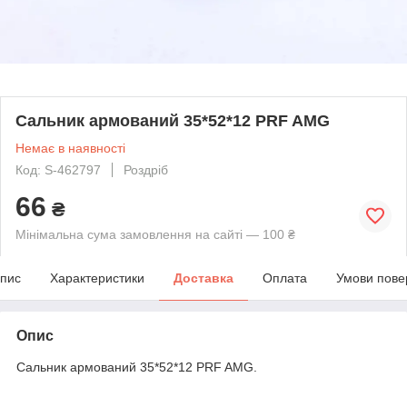
Сальник армований 35*52*12 PRF AMG
Немає в наявності
Код: S-462797
Роздріб
66
₴
Мінімальна сума замовлення на сайті — 100 ₴
пис
Характеристики
Доставка
Оплата
Умови пове
Опис
Сальник армований 35*52*12 PRF AMG.