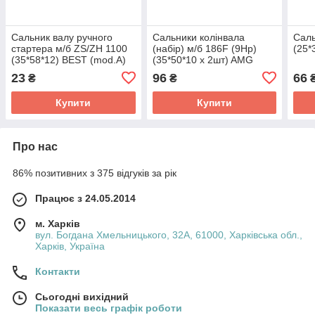
Сальник валу ручного
Сальники колінвала
Саль
стартера м/б ZS/ZH 1100
(набір) м/б 186F (9Hp)
(25*
(35*58*12) BEST (mod.A)
(35*50*10 x 2шт) AMG
23
96
66
₴
₴
Купити
Купити
Про нас
86% позитивних з 375 відгуків за рік
Працює з 24.05.2014
м. Харків
вул. Богдана Хмельницького, 32А, 61000, Харківська обл.,
Харків, Україна
Контакти
Сьогодні вихідний
Показати весь графік роботи