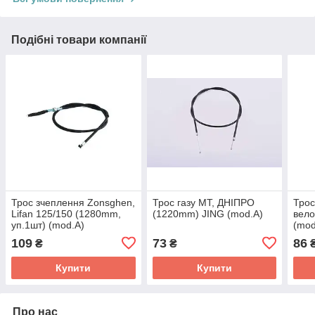
Подібні товари компанії
Трос зчеплення Zonsghen,
Трос газу МТ, ДНІПРО
Трос
Lifan 125/150 (1280mm,
(1220mm) JING (mod.A)
вел
уп.1шт) (mod.A)
(mod
109
73
86
₴
₴
Купити
Купити
Про нас