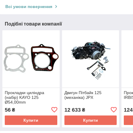
Всі умови повернення
Подібні товари компанії
Прокладки циліндра
Двигун Пітбайк 125
Прок
(набір) KAYO 125
(механіка) JPX
IRBI
Ø54,00mm
56
12 633
124
₴
₴
Купити
Купити