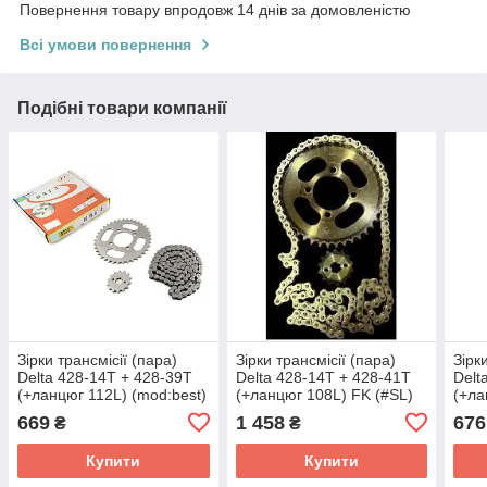
Повернення товару впродовж 14 днів за домовленістю
Всі умови повернення
Подібні товари компанії
Зірки трансмісії (пара)
Зірки трансмісії (пара)
Зірк
Delta 428-14T + 428-39T
Delta 428-14T + 428-41T
Delt
(+ланцюг 112L) (mod:best)
(+ланцюг 108L) FK (#SL)
(+ла
YF
FUK
669
1 458
676
₴
₴
Купити
Купити