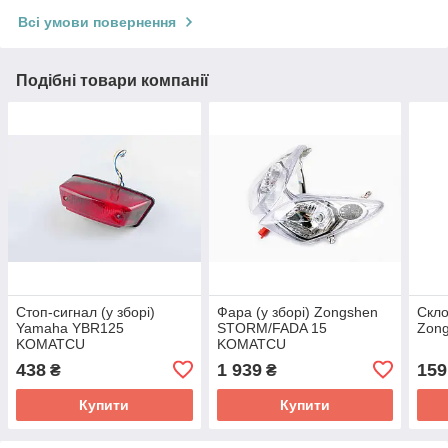
Всі умови повернення
Подібні товари компанії
Стоп-сигнал (у зборі)
Фара (у зборі) Zongshen
Скло
Yamaha YBR125
STORM/FADA 15
Zon
KOMATCU
KOMATCU
438
1 939
159
₴
₴
Купити
Купити