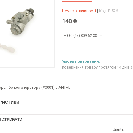
Немає в наявності
Код:
B-526
140 ₴
+380 (67) 809-62-38
повернення товару протягом 14 днів
з
ран бензогенератора (#0001) JIANTAI.
РИСТИКИ
І АТРИБУТИ
к
Jiantai