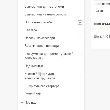
Країна в
Запчастини для мотопомп
Стан
Запчастини на електропили
Протиугінні засоби
ІНФОРМА
Електро
Ціна:
140 
Насоси, компресори
Вимірювальні прилади
Інструменти для ремонту мото /
вело техніки
Подшипники
Кнопки / Щетки для
електроінструментів
Шнур ручного стартера
PowerBank
Про нас