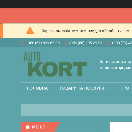
Зараз компанія не може швидко обробляти замовл
+380 (67) 809-62-38
+380 (66) 195-29-93
+380 (73) 4
Запчастини для 
велосипедів, мо
ГОЛОВНА
ТОВАРИ ТА ПОСЛУГИ
ПРО 