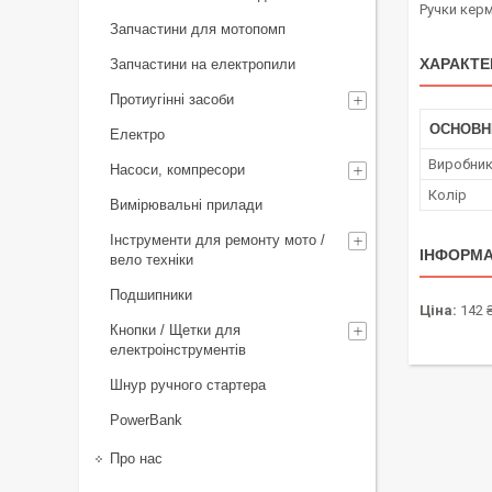
Ручки керм
Запчастини для мотопомп
ХАРАКТЕ
Запчастини на електропили
Протиугінні засоби
ОСНОВН
Електро
Виробни
Насоси, компресори
Колір
Вимірювальні прилади
Інструменти для ремонту мото /
ІНФОРМА
вело техніки
Подшипники
Ціна:
142 
Кнопки / Щетки для
електроінструментів
Шнур ручного стартера
PowerBank
Про нас