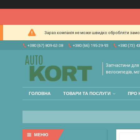
Зараз компанія не може швидко обробляти замовл
+380 (67) 809-62-38
+380 (66) 195-29-93
+380 (73) 4
Запчастини для 
велосипедів, мо
ГОЛОВНА
ТОВАРИ ТА ПОСЛУГИ
ПРО 