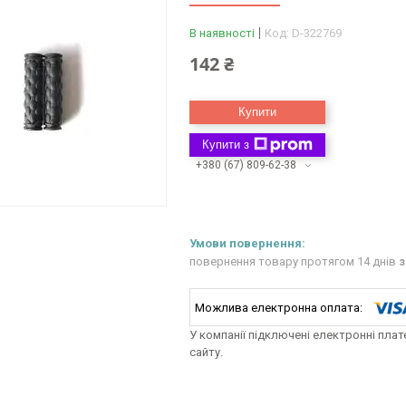
В наявності
Код:
D-322769
142 ₴
Купити
Купити з
+380 (67) 809-62-38
повернення товару протягом 14 днів
з
У компанії підключені електронні пла
сайту.