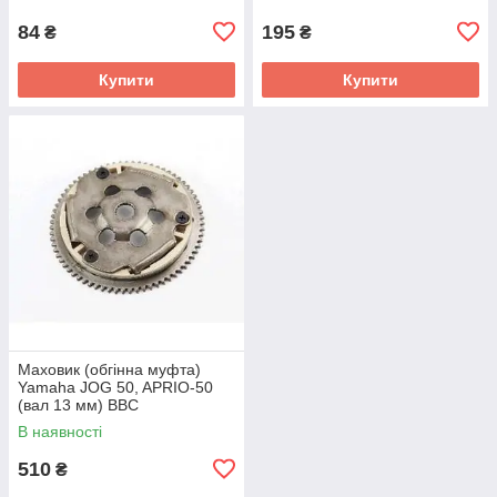
84
195
₴
₴
Купити
Купити
Маховик (обгінна муфта)
Yamaha JOG 50, APRIO-50
(вал 13 мм) BBC
В наявності
510
₴