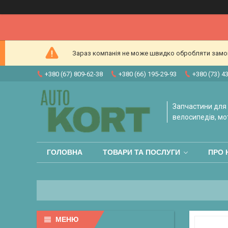
Зараз компанія не може швидко обробляти замовл
+380 (67) 809-62-38
+380 (66) 195-29-93
+380 (73) 4
Запчастини для 
велосипедів, мо
ГОЛОВНА
ТОВАРИ ТА ПОСЛУГИ
ПРО 