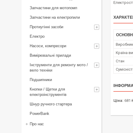
Електрост
Запчастини для мотопомп
ХАРАКТЕ
Запчастини на електропили
Протиугінні засоби
ОСНОВН
Електро
Виробни
Насоси, компресори
Країна в
Вимірювальні прилади
Стан
Інструменти для ремонту мото /
Сумісніс
вело техніки
Подшипники
ІНФОРМА
Кнопки / Щетки для
електроінструментів
Ціна:
681 
Шнур ручного стартера
PowerBank
Про нас