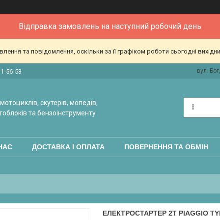
Відправка замовлень на наступний робочий день
ення та повідомлення, оскільки за її графіком роботи сьогодні вихідн
вул. Бог
31-56-53
мотоциклів, скутерів, мопедів,
тоблоків та бензоінструменту
НАС
ДОСТАВКА І ОПЛАТА
ПОВЕРНЕННЯ ТА ОБМІН
ЕЛЕКТРОСТАРТЕР 2T PIAGGIO TY