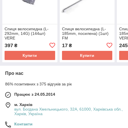
Спиця велосипедна (L-
Спиця велосипедна (L-
Спиц
292mm, 14G) (144шт)
185mm, посилена) (1шт)
185m
VERE
FM
VER
397
17
245
₴
₴
Купити
Купити
Про нас
86% позитивних з 375 відгуків за рік
Працює з 24.05.2014
м. Харків
вул. Богдана Хмельницького, 32А, 61000, Харківська обл.,
Харків, Україна
Контакти