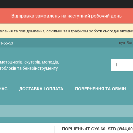
Відправка замовлень на наступний робочий день
ення та повідомлення, оскільки за її графіком роботи сьогодні вихідн
вул. Бог
31-56-53
мотоциклів, скутерів, мопедів,
тоблоків та бензоінструменту
НАС
ДОСТАВКА І ОПЛАТА
ПОВЕРНЕННЯ ТА ОБМІН
ПОРШЕНЬ 4T GY6 60 .STD (Ø44,00