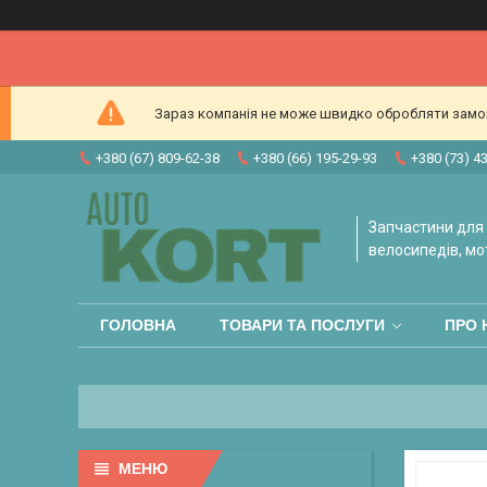
Зараз компанія не може швидко обробляти замовл
+380 (67) 809-62-38
+380 (66) 195-29-93
+380 (73) 4
Запчастини для 
велосипедів, мо
ГОЛОВНА
ТОВАРИ ТА ПОСЛУГИ
ПРО 