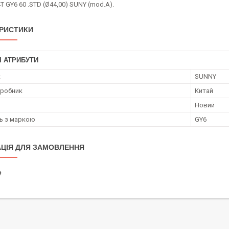
 GY6 60 .STD (Ø44,00) SUNY (mod.A).
РИСТИКИ
І АТРИБУТИ
к
SUNNY
иробник
Китай
Новий
ть з маркою
GY6
ЦІЯ ДЛЯ ЗАМОВЛЕННЯ
₴