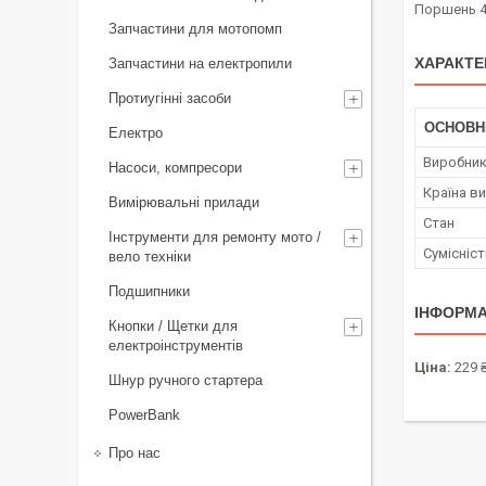
Поршень 4T
Запчастини для мотопомп
ХАРАКТЕ
Запчастини на електропили
Протиугінні засоби
ОСНОВН
Електро
Виробни
Насоси, компресори
Країна в
Вимірювальні прилади
Стан
Інструменти для ремонту мото /
Сумісніс
вело техніки
Подшипники
ІНФОРМА
Кнопки / Щетки для
електроінструментів
Ціна:
229 
Шнур ручного стартера
PowerBank
Про нас