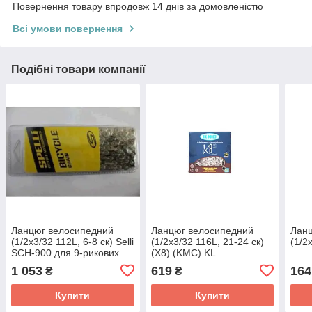
Повернення товару впродовж 14 днів за домовленістю
Всі умови повернення
Подібні товари компанії
Ланцюг велосипедний
Ланцюг велосипедний
Лан
(1/2х3/32 112L, 6-8 ск) Selli
(1/2х3/32 116L, 21-24 ск)
(1/2
SCH-900 для 9-рикових
(X8) (KMC) KL
трянсмісій FM
1 053
619
164
₴
₴
Купити
Купити