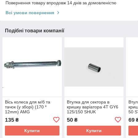
Повернення товару впродовж 14 днів за домовленістю
Всі умови повернення
Подібні товари компанії
Вісь колеса для м/б та
Втулка для сектора в
Втул
тачок (у зборі) (170 *
кришку варіатора 4T GY6
криш
12mm) AMG
125/150 SHUK
50 
135
50
69
₴
₴
Купити
Купити