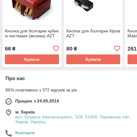
Кнопка для болгарки кубик
Кнопка для болгарки Кіров
Кноп
із листками (велика) AZT
AZT
Maki
66
80
261
₴
₴
Купити
Купити
Про нас
86% позитивних з 372 відгуків за рік
Працює з 24.05.2014
м. Харків
вул. Богдана Хмельницького, 32А, 61000, Харківська обл.,
Харків, Україна
Контакти