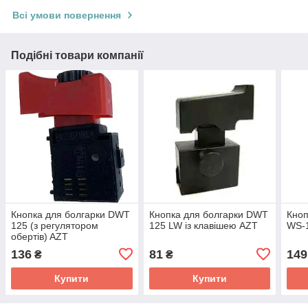
Всі умови повернення
Подібні товари компанії
Кнопка для болгарки DWT
Кнопка для болгарки DWT
Кноп
125 (з регулятором
125 LW із клавішею AZT
WS-1
обертів) AZT
136
81
149
₴
₴
Купити
Купити