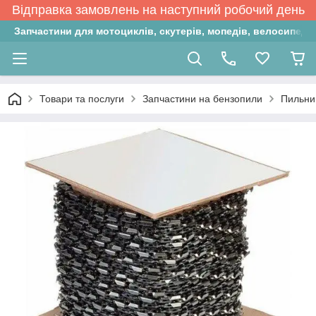
Відправка замовлень на наступний робочий день
Запчастини для мотоциклів, скутерів, мопедів, велосипедів
Товари та послуги
Запчастини на бензопили
Пильний