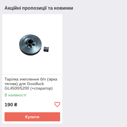
Акційні пропозиції та новинки
Тарілка зчеплення б/п (зірка
тягова) для Goodluck
GL4500/5200 (+спаратор)
(NOKER) KOSA
В наявності
190
₴
Купити