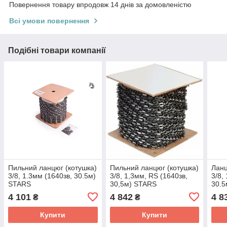
Повернення товару впродовж 14 днів за домовленістю
Всі умови повернення
Подібні товари компанії
Пильний ланцюг (котушка)
Пильний ланцюг (котушка)
Ланц
3/8, 1.3мм (1640зв, 30.5м)
3/8, 1,3мм, RS (1640зв,
3/8,
STARS
30,5м) STARS
30.5
4 101
4 842
4 8
₴
₴
Купити
Купити