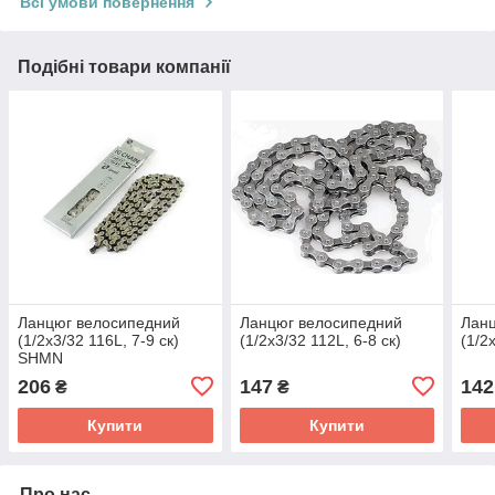
Всі умови повернення
Подібні товари компанії
Ланцюг велосипедний
Ланцюг велосипедний
Лан
(1/2х3/32 116L, 7-9 ск)
(1/2х3/32 112L, 6-8 ск)
(1/2
SHMN
206
147
142
₴
₴
Купити
Купити
Про нас