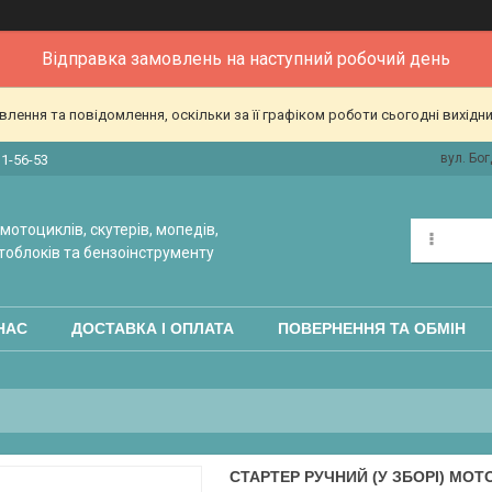
Відправка замовлень на наступний робочий день
ення та повідомлення, оскільки за її графіком роботи сьогодні вихідн
вул. Бог
31-56-53
мотоциклів, скутерів, мопедів,
тоблоків та бензоінструменту
НАС
ДОСТАВКА І ОПЛАТА
ПОВЕРНЕННЯ ТА ОБМІН
СТАРТЕР РУЧНИЙ (У ЗБОРІ) МОТ