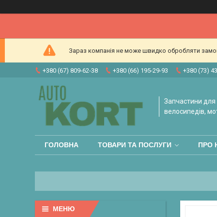
Зараз компанія не може швидко обробляти замовл
+380 (67) 809-62-38
+380 (66) 195-29-93
+380 (73) 4
Запчастини для 
велосипедів, мо
ГОЛОВНА
ТОВАРИ ТА ПОСЛУГИ
ПРО 