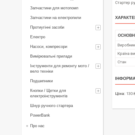
Стартер ру
Запчастини для мотопомп
ХАРАКТЕ
Запчастини на електропили
Протиугінні засоби
ОСНОВН
Електро
Виробни
Насоси, компресори
Країна в
Вимірювальні прилади
Стан
Інструменти для ремонту мото /
вело техніки
ІНФОРМА
Подшипники
Кнопки / Щетки для
Ціна:
130 
електроінструментів
Шнур ручного стартера
PowerBank
Про нас