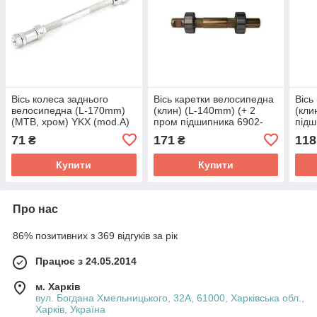
Вісь колеса заднього
Вісь каретки велосипедна
Вісь
велосипедна (L-170mm)
(клин) (L-140mm) (+ 2
(кли
(MTB, хром) YKX (mod.A)
пром підшипника 6902-
підш
ZZ) FN
(mo
71
171
118
₴
₴
Купити
Купити
Про нас
86% позитивних з 369 відгуків за рік
Працює з 24.05.2014
м. Харків
вул. Богдана Хмельницького, 32А, 61000, Харківська обл.,
Харків, Україна