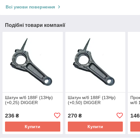
Всі умови повернення
Подібні товари компанії
Шатун м/б 188F (13Hp)
Шатун м/б 188F (13Hp)
Прок
(+0,25) DIGGER
(+0,50) DIGGER
м/б 
236
270
146
₴
₴
Купити
Купити