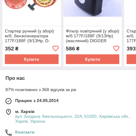
Стартер ручний (у зборі)
Фільтр повітряний (у зборі)
Стар
м/б, бензогенератора
м/б 177F/188F (9/13Hp)
м/б,
177F/188F (9/13Hp, D-
(масляний) DIGGER
177F
215mm) DIGGER
195m
352
586
393
₴
₴
DIG
Купити
Купити
Про нас
87% позитивних з 368 відгуків за рік
Працює з 24.05.2014
м. Харків
вул. Богдана Хмельницького, 32А, 61000, Харківська обл.,
Харків, Україна
Контакти