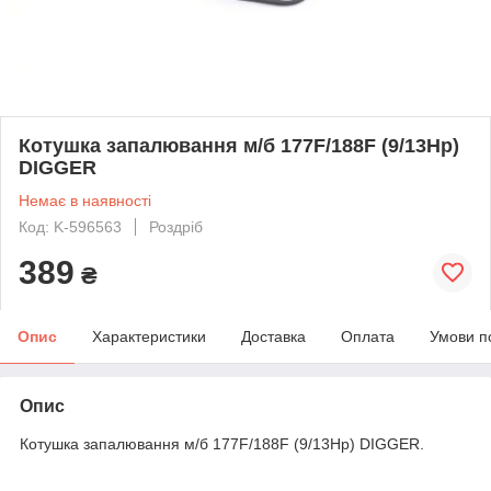
Котушка запалювання м/б 177F/188F (9/13Hp)
DIGGER
Немає в наявності
Код: K-596563
Роздріб
389
₴
Опис
Характеристики
Доставка
Оплата
Умови п
Опис
Котушка запалювання м/б 177F/188F (9/13Hp) DIGGER.