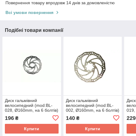
Повернення товару впродовж 14 днів за домовленістю
Всі умови повернення
Подібні товари компанії
Диск гальмівний
Диск гальмівний
Диск
велосипедний (mod:BL-
велосипедний (mod:BL-
вело
028, Ø160mm, на 6 болтів)
002, Ø160mm, на 6 болтів)
019,
DS
DS
DS
196
140
229
₴
₴
Купити
Купити