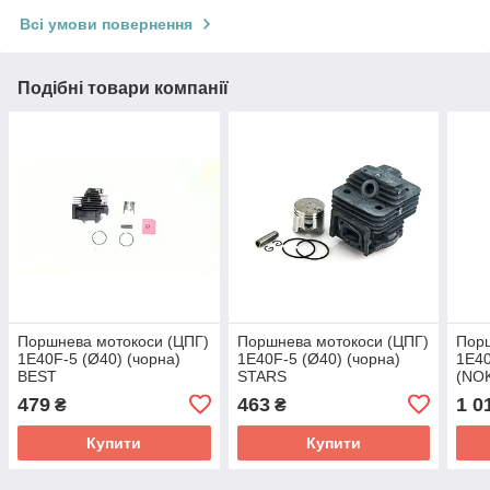
Всі умови повернення
Подібні товари компанії
Поршнева мотокоси (ЦПГ)
Поршнева мотокоси (ЦПГ)
Порш
1E40F-5 (Ø40) (чорна)
1E40F-5 (Ø40) (чорна)
1E40
BEST
STARS
(NO
479
463
1 0
₴
₴
Купити
Купити