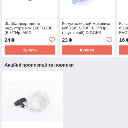
Шайба дворядного
Кожух захисний маховика
Кіль
редуктора м/ж 168F/170F
м/б 168F/170F (6,5/7Hp)
б 16
(6.5/7Hp) AMG
(внутрішній) DIGGER
EVO
24
23
16
₴
₴
Купити
Купити
Акційні пропозиції та новинки