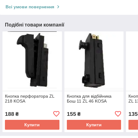
Всі умови повернення
Подібні товари компанії
Кнопка перфоратора ZL
Кнопка для відбійника
Кноп
218 KOSA
Бош 11 ZL 46 KOSA
ZL 
188
155
135
₴
₴
Купити
Купити