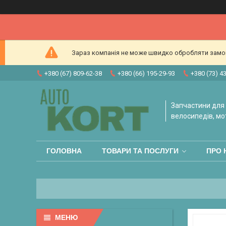
Зараз компанія не може швидко обробляти замовл
+380 (67) 809-62-38
+380 (66) 195-29-93
+380 (73) 4
Запчастини для 
велосипедів, мо
ГОЛОВНА
ТОВАРИ ТА ПОСЛУГИ
ПРО 