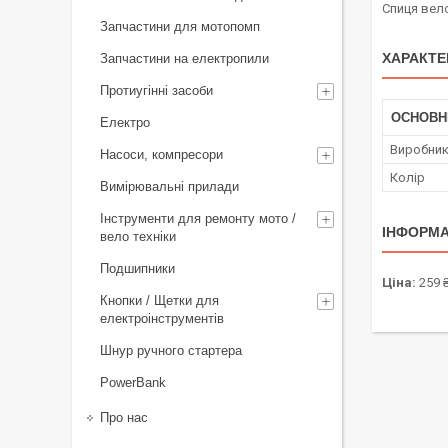
Спиця вело
Запчастини для мотопомп
ХАРАКТЕ
Запчастини на електропили
Протиугінні засоби
ОСНОВН
Електро
Виробни
Насоси, компресори
Колір
Вимірювальні прилади
Інструменти для ремонту мото /
ІНФОРМА
вело техніки
Подшипники
Ціна:
259 
Кнопки / Щетки для
електроінструментів
Шнур ручного стартера
PowerBank
Про нас