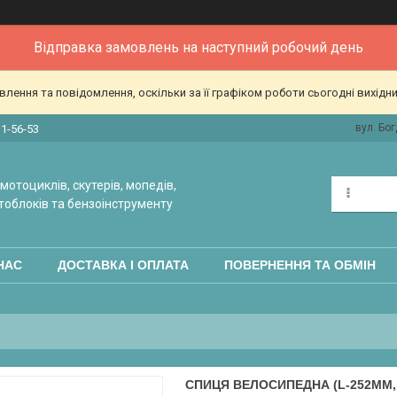
Відправка замовлень на наступний робочий день
ення та повідомлення, оскільки за її графіком роботи сьогодні вихідн
вул. Бог
31-56-53
мотоциклів, скутерів, мопедів,
тоблоків та бензоінструменту
НАС
ДОСТАВКА І ОПЛАТА
ПОВЕРНЕННЯ ТА ОБМІН
СПИЦЯ ВЕЛОСИПЕДНА (L-252MM, 1