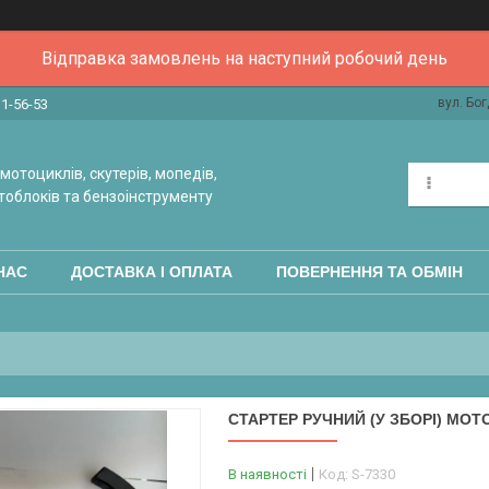
Відправка замовлень на наступний робочий день
вул. Бог
31-56-53
мотоциклів, скутерів, мопедів,
тоблоків та бензоінструменту
НАС
ДОСТАВКА І ОПЛАТА
ПОВЕРНЕННЯ ТА ОБМІН
СТАРТЕР РУЧНИЙ (У ЗБОРІ) МОТ
В наявності
Код:
S-7330