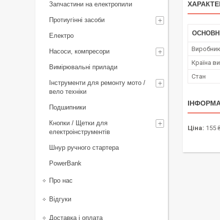
ХАРАКТЕ
Запчастини на електропили
Протиугінні засоби
ОСНОВН
Електро
Виробни
Насоси, компресори
Країна в
Вимірювальні прилади
Стан
Інструменти для ремонту мото /
вело техніки
ІНФОРМА
Подшипники
Кнопки / Щетки для
Ціна:
155 
електроінструментів
Шнур ручного стартера
PowerBank
Про нас
Відгуки
Доставка і оплата