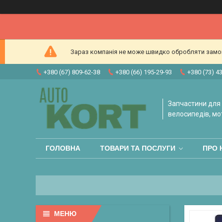
Зараз компанія не може швидко обробляти замовл
+380 (67) 809-62-38
+380 (66) 195-29-93
+380 (73) 4
Запчастини для 
велосипедів, мо
ГОЛОВНА
ТОВАРИ ТА ПОСЛУГИ
ПРО 