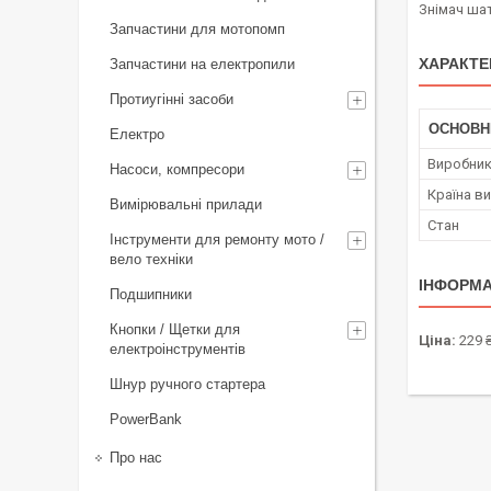
Знімач шат
Запчастини для мотопомп
ХАРАКТЕ
Запчастини на електропили
Протиугінні засоби
ОСНОВН
Електро
Виробни
Насоси, компресори
Країна в
Вимірювальні прилади
Стан
Інструменти для ремонту мото /
вело техніки
ІНФОРМА
Подшипники
Кнопки / Щетки для
Ціна:
229 
електроінструментів
Шнур ручного стартера
PowerBank
Про нас