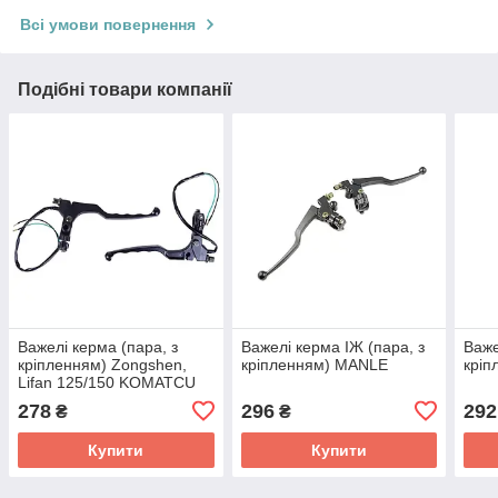
Всі умови повернення
Подібні товари компанії
Важелі керма (пара, з
Важелі керма ІЖ (пара, з
Важе
кріпленням) Zongshen,
кріпленням) MANLE
кріп
Lifan 125/150 KOMATCU
278
296
292
₴
₴
Купити
Купити