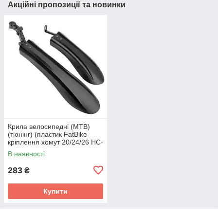
Акційні пропозиції та новинки
Крила велосипедні (MTB)
(тюнінг) (пластик FatBike
кріплення хомут 20/24/26 HC-
XDC-S) Shunfeng BBC
В наявності
283
₴
Купити