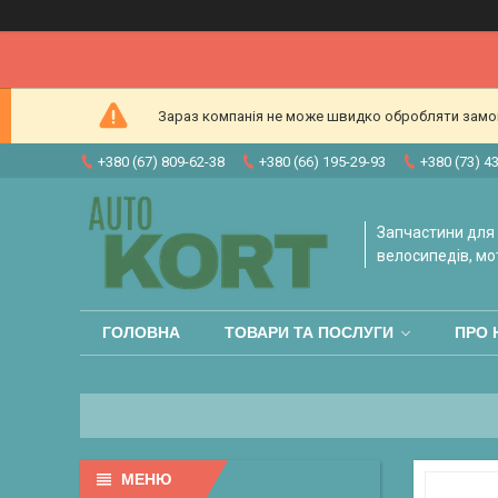
Зараз компанія не може швидко обробляти замовл
+380 (67) 809-62-38
+380 (66) 195-29-93
+380 (73) 4
Запчастини для 
велосипедів, мо
ГОЛОВНА
ТОВАРИ ТА ПОСЛУГИ
ПРО 