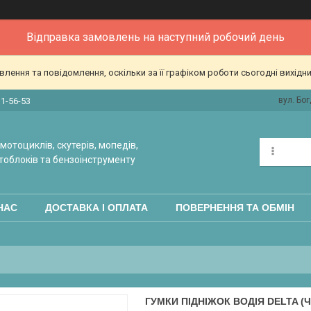
Відправка замовлень на наступний робочий день
ення та повідомлення, оскільки за її графіком роботи сьогодні вихідн
вул. Бог
31-56-53
мотоциклів, скутерів, мопедів,
тоблоків та бензоінструменту
НАС
ДОСТАВКА І ОПЛАТА
ПОВЕРНЕННЯ ТА ОБМІН
ГУМКИ ПІДНІЖОК ВОДІЯ DELTA 