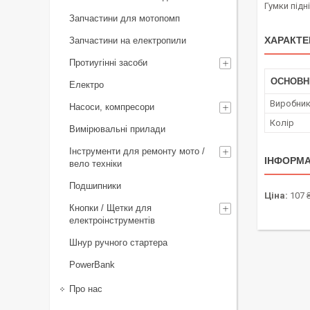
Гумки підн
Запчастини для мотопомп
ХАРАКТЕ
Запчастини на електропили
Протиугінні засоби
ОСНОВН
Електро
Виробни
Насоси, компресори
Колір
Вимірювальні прилади
Інструменти для ремонту мото /
ІНФОРМА
вело техніки
Подшипники
Ціна:
107 
Кнопки / Щетки для
електроінструментів
Шнур ручного стартера
PowerBank
Про нас