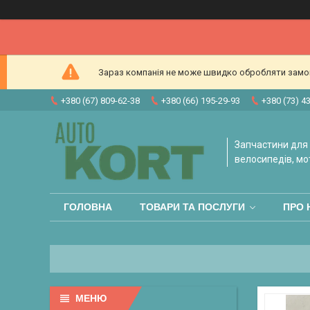
Зараз компанія не може швидко обробляти замовл
+380 (67) 809-62-38
+380 (66) 195-29-93
+380 (73) 4
Запчастини для 
велосипедів, мо
ГОЛОВНА
ТОВАРИ ТА ПОСЛУГИ
ПРО 