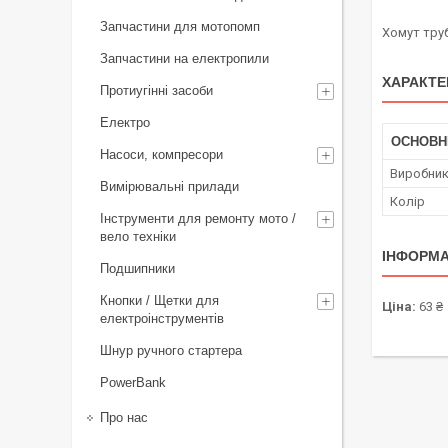
Запчастини для мотопомп
Хомут труб
Запчастини на електропили
ХАРАКТЕ
Протиугінні засоби
Електро
ОСНОВН
Насоси, компресори
Виробни
Вимірювальні прилади
Колір
Інструменти для ремонту мото /
вело техніки
ІНФОРМА
Подшипники
Кнопки / Щетки для
Ціна:
63 ₴
електроінструментів
Шнур ручного стартера
PowerBank
Про нас