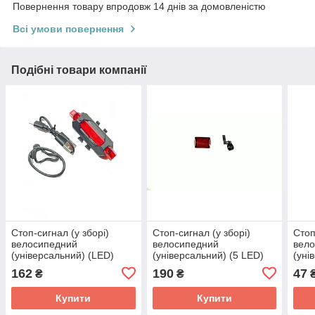
Повернення товару впродовж 14 днів за домовленістю
Всі умови повернення
Подібні товари компанії
Стоп-сигнал (у зборі)
Стоп-сигнал (у зборі)
Стоп
велосипедний
велосипедний
вел
(універсальний) (LED)
(універсальний) (5 LED)
(уні
(mod:JY-705) DS
(mod:JY-390T) DS
сіри
162
190
47
₴
₴
Купити
Купити