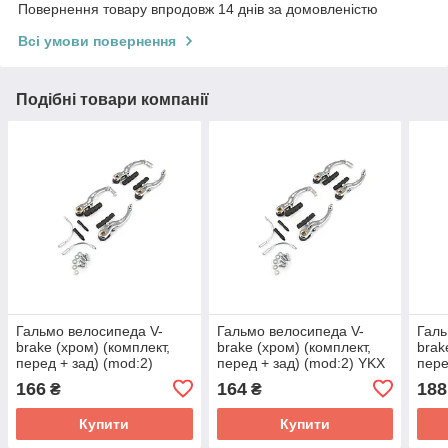
Повернення товару впродовж 14 днів за домовленістю
Всі умови повернення
Подібні товари компанії
Гальмо велосипеда V-
Гальмо велосипеда V-
Галь
brake (хром) (комплект,
brake (хром) (комплект,
brak
перед + зад) (mod:2)
перед + зад) (mod:2) YKX
пере
MANLE
166
164
188
₴
₴
Купити
Купити