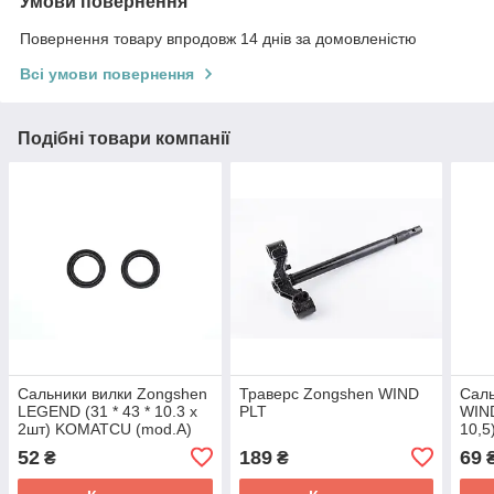
Умови повернення
Повернення товару впродовж 14 днів за домовленістю
Всі умови повернення
Подібні товари компанії
Сальники вилки Zongshen
Траверс Zongshen WIND
Саль
LEGEND (31 * 43 * 10.3 х
PLT
WIND
2шт) KOMATCU (mod.A)
10,5
52
189
69
₴
₴