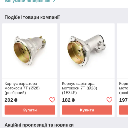
Всі умови повернення
Подібні товари компанії
Корпус варіатора
Корпус варіатора
Корп
мотокоси 7T (Ø28)
мотокоси 7T (Ø28)
мото
(розбірний)
(1E34F)
(роз
202
182
197
₴
₴
Купити
Купити
Акційні пропозиції та новинки