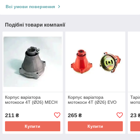
Всі умови повернення
Подібні товари компанії
Корпус варіатора
Корпус варіатора
Тарі
мотокоси 4T (Ø26) MECH
мотокоси 4T (Ø26) EVO
мото
211
265
23
₴
₴
Купити
Купити