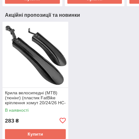
Акційні пропозиції та новинки
Крила велосипедні (MTB)
(тюнінг) (пластик FatBike
кріплення хомут 20/24/26 HC-
XDC-S) Shunfeng BBC
В наявності
283
₴
Купити