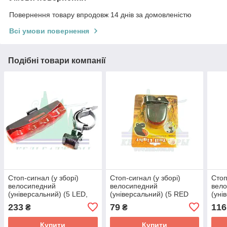
Повернення товару впродовж 14 днів за домовленістю
Всі умови повернення
Подібні товари компанії
Стоп-сигнал (у зборі)
Стоп-сигнал (у зборі)
Стоп
велосипедний
велосипедний
вел
(універсальний) (5 LED,
(універсальний) (5 RED
(уні
АА*2шт, 25,4 -31,8mm)
LED, АА*2шт.) (mod 008)
(под
233
79
116
₴
₴
(mod 358) KL
KL
555)
Купити
Купити