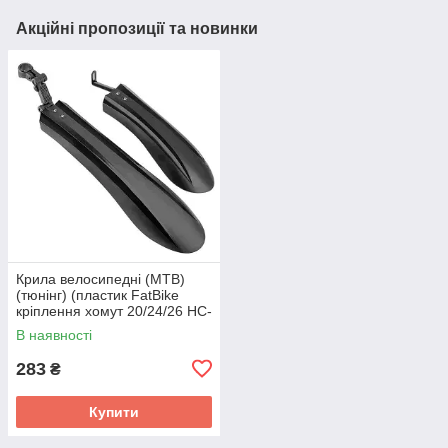
Акційні пропозиції та новинки
Крила велосипедні (MTB)
(тюнінг) (пластик FatBike
кріплення хомут 20/24/26 HC-
XDC-S) Shunfeng BBC
В наявності
283
₴
Купити