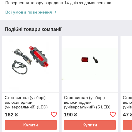
Повернення товару впродовж 14 днів за домовленістю
Всі умови повернення
Подібні товари компанії
Стоп-сигнал (у зборі)
Стоп-сигнал (у зборі)
Стоп
велосипедний
велосипедний
вел
(універсальний) (LED)
(універсальний) (5 LED)
(уні
(mod:JY-705) DS
(mod:JY-390T) DS
сіри
162
190
47
₴
₴
Купити
Купити