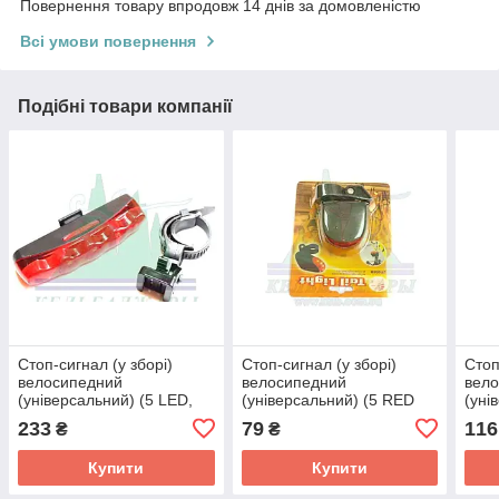
Повернення товару впродовж 14 днів за домовленістю
Всі умови повернення
Подібні товари компанії
Стоп-сигнал (у зборі)
Стоп-сигнал (у зборі)
Стоп
велосипедний
велосипедний
вел
(універсальний) (5 LED,
(універсальний) (5 RED
(уні
АА*2шт, 25,4 -31,8mm)
LED, АА*2шт.) (mod 008)
(под
233
79
116
₴
₴
(mod 358) KL
KL
555)
Купити
Купити