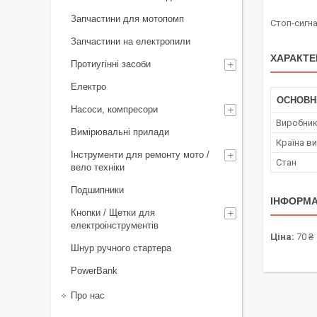
Запчастини для мотопомп
Стоп-сигна
Запчастини на електропили
ХАРАКТЕ
Протиугінні засоби
Електро
ОСНОВН
Насоси, компресори
Виробни
Вимірювальні прилади
Країна в
Інструменти для ремонту мото /
Стан
вело техніки
Подшипники
ІНФОРМА
Кнопки / Щетки для
електроінструментів
Ціна:
70 ₴
Шнур ручного стартера
PowerBank
Про нас