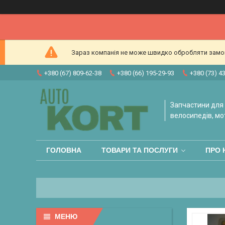
Зараз компанія не може швидко обробляти замовл
+380 (67) 809-62-38
+380 (66) 195-29-93
+380 (73) 4
Запчастини для 
велосипедів, мо
ГОЛОВНА
ТОВАРИ ТА ПОСЛУГИ
ПРО 