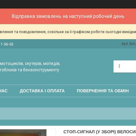
Відправка замовлень на наступний робочий день
ення та повідомлення, оскільки за її графіком роботи сьогодні вихідн
вул. Бог
31-56-53
мотоциклів, скутерів, мопедів,
тоблоків та бензоінструменту
НАС
ДОСТАВКА І ОПЛАТА
ПОВЕРНЕННЯ ТА ОБМІН
СТОП-СИГНАЛ (У ЗБОРІ) ВЕЛОСИ