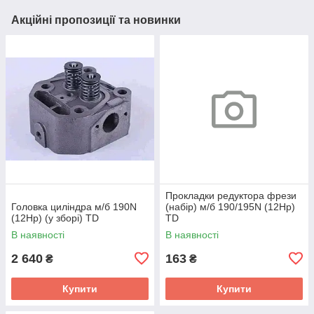
Акційні пропозиції та новинки
Прокладки редуктора фрези
Головка циліндра м/б 190N
(набір) м/б 190/195N (12Hp)
(12Hp) (у зборі) TD
TD
В наявності
В наявності
2 640
163
₴
₴
Купити
Купити