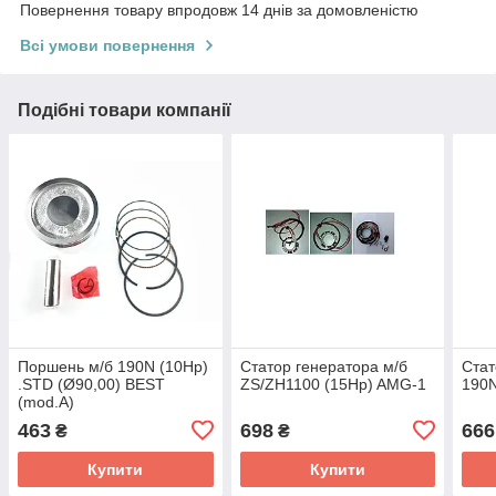
Повернення товару впродовж 14 днів за домовленістю
Всі умови повернення
Подібні товари компанії
Поршень м/б 190N (10Hp)
Статор генератора м/б
Стат
.STD (Ø90,00) BEST
ZS/ZH1100 (15Hp) AMG-1
190N
(mod.A)
463
698
666
₴
₴
Купити
Купити