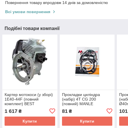
Повернення товару впродовж 14 днів за домовленістю
Всі умови повернення
Подібні товари компанії
Картер мотокоси (у зборі)
Прокладки циліндра
Прок
1E40-44F (повний
(набір) 4T CG 200
(наб
комплект) BEST
(повний) MANLE
Ø40
1 617
81
101
₴
₴
Купити
Купити