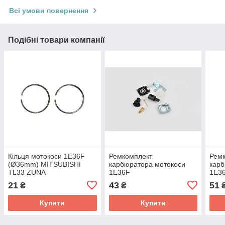
Всі умови повернення
Подібні товари компанії
Кільця мотокоси 1E36F
Ремкомплект
Рем
(Ø36mm) MITSUBISHI
карбюратора мотокоси
карб
TL33 ZUNA
1E36F
1E3
21
43
51
₴
₴
Купити
Купити