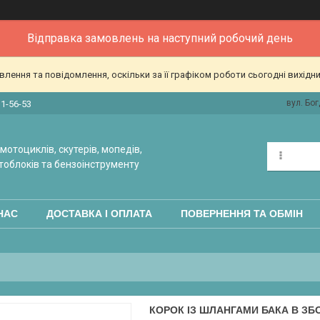
Відправка замовлень на наступний робочий день
ення та повідомлення, оскільки за її графіком роботи сьогодні вихідн
вул. Бог
31-56-53
мотоциклів, скутерів, мопедів,
тоблоків та бензоінструменту
НАС
ДОСТАВКА І ОПЛАТА
ПОВЕРНЕННЯ ТА ОБМІН
КОРОК ІЗ ШЛАНГАМИ БАКА В З