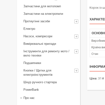
Запчастини для мотопомп
Корок із 
Запчастини на електропили
ХАРАКТЕ
Протиугінні засоби
Електро
ОСНОВН
Насоси, компресори
Виробни
Вимірювальні прилади
Країна в
Інструменти для ремонту мото /
Стан
вело техніки
Подшипники
ІНФОРМА
Кнопки / Щетки для
електроінструментів
Ціна:
31 ₴
Шнур ручного стартера
PowerBank
Про нас