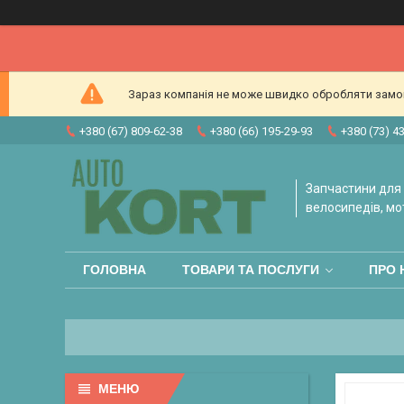
Зараз компанія не може швидко обробляти замовл
+380 (67) 809-62-38
+380 (66) 195-29-93
+380 (73) 4
Запчастини для 
велосипедів, мо
ГОЛОВНА
ТОВАРИ ТА ПОСЛУГИ
ПРО 